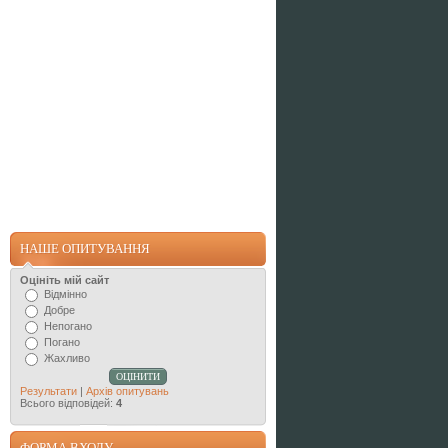
НАШЕ ОПИТУВАННЯ
Оцініть мій сайт
Відмінно
Добре
Непогано
Погано
Жахливо
Результати
|
Архів опитувань
Всього відповідей:
4
ФОРМА ВХОДУ