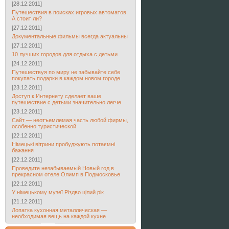
[28.12.2011]
Путешествия в поисках игровых автоматов.
А стоит ли?
[27.12.2011]
Документальные фильмы всегда актуальны
[27.12.2011]
10 лучших городов для отдыха с детьми
[24.12.2011]
Путешествуя по миру не забывайте себе
покупать подарки в каждом новом городе
[23.12.2011]
Доступ к Интернету сделает ваше
путешествие с детьми значительно легче
[23.12.2011]
Сайт — неотъемлемая часть любой фирмы,
особенно туристической
[22.12.2011]
Німецькі вітрини пробуджують потаємні
бажання
[22.12.2011]
Проведите незабываемый Новый год в
прекрасном отеле Олимп в Подмосковье
[22.12.2011]
У німецькому музеї Різдво цілий рік
[21.12.2011]
Лопатка кухонная металлическая —
необходимая вещь на каждой кухне