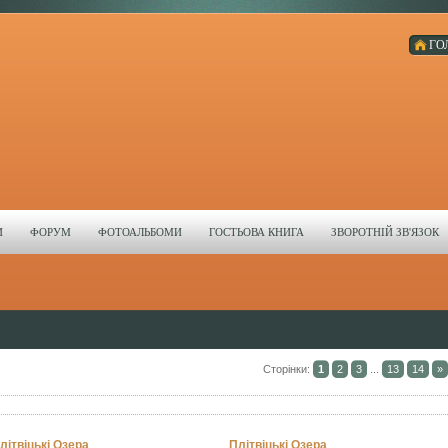
ГО
И
ФОРУМ
ФОТОАЛЬБОМИ
ГОСТЬОВА КНИГА
ЗВОРОТНІЙ ЗВ'ЯЗОК
Сторінки
:
1
2
3
...
13
14
»
літвіцькі Озера
Плітвіцькі Озера