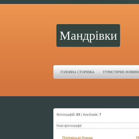
Мандрівки
ГОЛОВНА СТОРІНКА
ТУРИСТИЧНІ НОВИН
Фотографій:
83
| Альбомів:
7
Нові фотографії
Плітвіцькі Озера
П